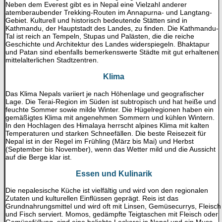
Neben dem Everest gibt es in Nepal eine Vielzahl anderer
atemberaubender Trekking-Routen im Annapurna- und Langtang-
Gebiet. Kulturell und historisch bedeutende Stätten sind in
Kathmandu, der Hauptstadt des Landes, zu finden. Die Kathmandu-
Tal ist reich an Tempeln, Stupas und Palästen, die die reiche
Geschichte und Architektur des Landes widerspiegeln. Bhaktapur
und Patan sind ebenfalls bemerkenswerte Städte mit gut erhaltenen
mittelalterlichen Stadtzentren.
Klima
Das Klima Nepals variiert je nach Höhenlage und geografischer
Lage. Die Terai-Region im Süden ist subtropisch und hat heiße und
feuchte Sommer sowie milde Winter. Die Hügelregionen haben ein
gemäßigtes Klima mit angenehmen Sommern und kühlen Wintern.
In den Hochlagen des Himalaya herrscht alpines Klima mit kalten
Temperaturen und starken Schneefällen. Die beste Reisezeit für
Nepal ist in der Regel im Frühling (März bis Mai) und Herbst
(September bis November), wenn das Wetter mild und die Aussicht
auf die Berge klar ist.
Essen und Kulinarik
Die nepalesische Küche ist vielfältig und wird von den regionalen
Zutaten und kulturellen Einflüssen geprägt. Reis ist das
Grundnahrungsmittel und wird oft mit Linsen, Gemüsecurrys, Fleisch
und Fisch serviert. Momos, gedämpfte Teigtaschen mit Fleisch oder