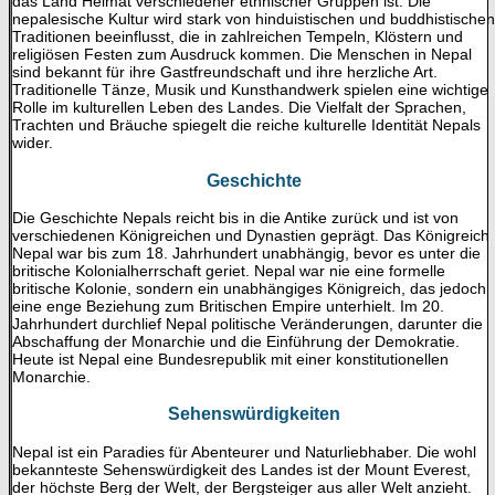
das Land Heimat verschiedener ethnischer Gruppen ist. Die
nepalesische Kultur wird stark von hinduistischen und buddhistischen
Traditionen beeinflusst, die in zahlreichen Tempeln, Klöstern und
religiösen Festen zum Ausdruck kommen. Die Menschen in Nepal
sind bekannt für ihre Gastfreundschaft und ihre herzliche Art.
Traditionelle Tänze, Musik und Kunsthandwerk spielen eine wichtige
Rolle im kulturellen Leben des Landes. Die Vielfalt der Sprachen,
Trachten und Bräuche spiegelt die reiche kulturelle Identität Nepals
wider.
Geschichte
Die Geschichte Nepals reicht bis in die Antike zurück und ist von
verschiedenen Königreichen und Dynastien geprägt. Das Königreich
Nepal war bis zum 18. Jahrhundert unabhängig, bevor es unter die
britische Kolonialherrschaft geriet. Nepal war nie eine formelle
britische Kolonie, sondern ein unabhängiges Königreich, das jedoch
eine enge Beziehung zum Britischen Empire unterhielt. Im 20.
Jahrhundert durchlief Nepal politische Veränderungen, darunter die
Abschaffung der Monarchie und die Einführung der Demokratie.
Heute ist Nepal eine Bundesrepublik mit einer konstitutionellen
Monarchie.
Sehenswürdigkeiten
Nepal ist ein Paradies für Abenteurer und Naturliebhaber. Die wohl
bekannteste Sehenswürdigkeit des Landes ist der Mount Everest,
der höchste Berg der Welt, der Bergsteiger aus aller Welt anzieht.