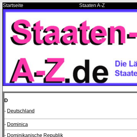
Startseite
Staaten A-Z
D
-
Deutschland
-
Dominica
-
Dominikanische Republik